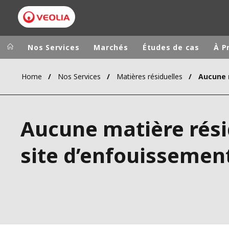
Nos Services
Marchés
Études de cas
À P
Home
Nos Services
Matières résiduelles
Groupe Veolia
Dans le 
AFRIQUE ET 
VEOLIA.COM
Aucune matière rési
AMÉRIQUE D
CAMPUS
AMÉRIQUE LA
site d’enfouissemen
FONDATION
INSTITUT