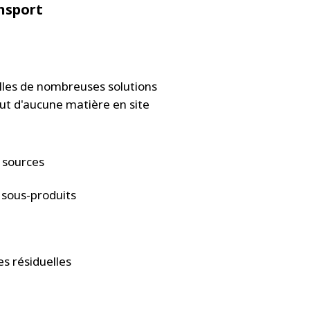
nsport
lles de nombreuses solutions
but d'aucune matière en site
s sources
 sous-produits
es résiduelles