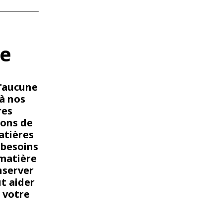
ée
d'aucune
à nos
res
ions de
atières
 besoins
 matière
nserver
ut aider
 votre